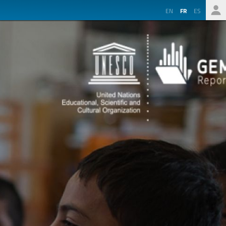
EN
FR
ES