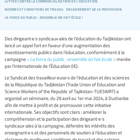
lutter contre la commercialisation de l’éducation
normes et conditions de travail
encadrement de la profession
la force du public : ensemble on fait école !
Des dirigeant·e·s syndicaux·ales de l’éducation du Tadjikistan ont
lancé un appel fort en faveur d’une augmentation des
investissements publics dans l’éducation, conformément à la
campagne
« La force du public : ensemble on fait école »
menée
par l’Internationale de l’Éducation (IE).
Le Syndicat des travailleur·euse·s de l’éducation et des sciences
de la République du Tadjikistan (Trade Union of Education and
Science Workers of the Republic of Tajikistan-TUESWRT) a
organisé un séminaire, du 29 avril au 1er mai 2024, à Dushanbe
afin de mettre à profit et de promouvoir cette initiative
internationale. Ses objectifs sont clairs : améliorer la
compréhension et la participation des dirigeant∙e∙s
syndicaux∙ales à la campagne, défendre les intérêts des
enseignant·e·s et des personnels de soutien à l’éducation et
réclamer de meilleures conditions de travail et des salaires