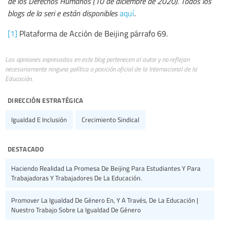
de los Derechos Humanos (10 de diciembre de 2020). Todos los
blogs de la seri
e están disponibles
aquí
.
[1]
Plataforma de Acción de Beijing párrafo 69.
Las opiniones expresadas en este blog pertenecen al autor y no reflejan
necesariamente ninguna política o posición oficial de la Internacional de la
Educación.
dirección estratégica
Igualdad E Inclusión
Crecimiento Sindical
destacado
Haciendo Realidad La Promesa De Beijing Para Estudiantes Y Para
Trabajadoras Y Trabajadores De La Educación.
Promover La Igualdad De Género En, Y A Través, De La Educación |
Nuestro Trabajo Sobre La Igualdad De Género