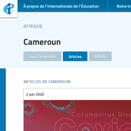
À propos de l’Internationale de l’Éducation
Notre tr
afrique
Cameroun
Vue d’ensemble
Articles
Affiliés
articles de cameroun
2 juin 2020