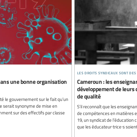
les droits syndicaux sont des
 sans une bonne organisation
Cameroun : les enseignant
développement de leurs c
de qualité
té le gouvernement sur le fait qu’un
ate serait synonyme de mise en
S’il reconnaît que les enseigna
mment sur des effectifs par classe
de compétences en matières e 
19, un syndicat de l’éducation
que les éducateur∙trice∙s soien