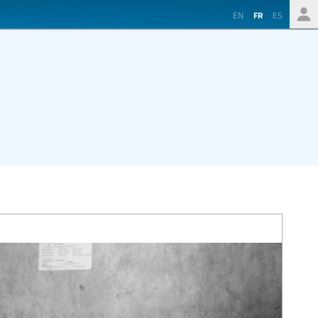
EN
FR
ES