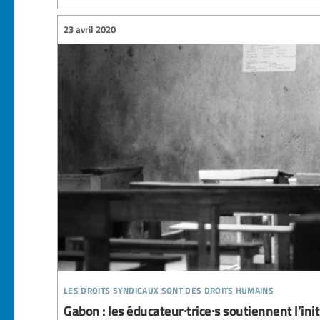
23 avril 2020
les droits syndicaux sont des droits humains
Gabon : les éducateur∙trice∙s soutiennent l’in