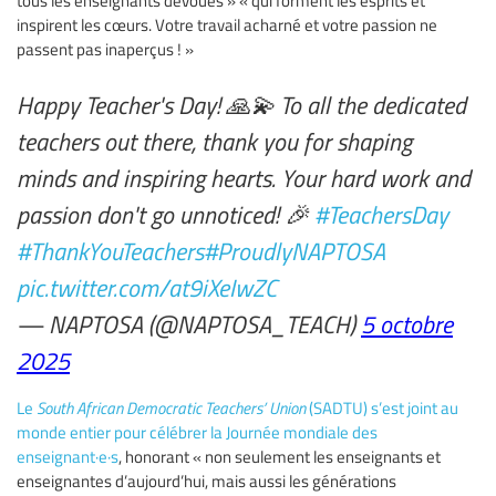
tous les enseignants dévoués » « qui forment les esprits et
inspirent les cœurs. Votre travail acharné et votre passion ne
passent pas inaperçus ! »
Happy Teacher's Day! 🙏💫 To all the dedicated
teachers out there, thank you for shaping
minds and inspiring hearts. Your hard work and
passion don't go unnoticed! 🎉
#TeachersDay
#ThankYouTeachers
#ProudlyNAPTOSA
pic.twitter.com/at9iXeIwZC
— NAPTOSA (@NAPTOSA_TEACH)
5 octobre
2025
Le
South African Democratic Teachers’ Union
(SADTU) s’est joint au
monde entier pour célébrer la Journée mondiale des
enseignant·e·s
, honorant « non seulement les enseignants et
enseignantes d’aujourd’hui, mais aussi les générations