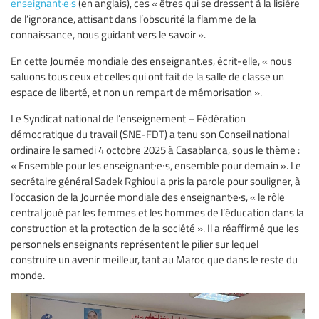
enseignant·e·s
(en anglais), ces « êtres qui se dressent à la lisière
de l’ignorance, attisant dans l’obscurité la flamme de la
connaissance, nous guidant vers le savoir ».
En cette Journée mondiale des enseignant.es, écrit-elle, « nous
saluons tous ceux et celles qui ont fait de la salle de classe un
espace de liberté, et non un rempart de mémorisation ».
Le Syndicat national de l’enseignement – Fédération
démocratique du travail (SNE-FDT) a tenu son Conseil national
ordinaire le samedi 4 octobre 2025 à Casablanca, sous le thème :
« Ensemble pour les enseignant∙e∙s, ensemble pour demain ». Le
secrétaire général Sadek Rghioui a pris la parole pour souligner, à
l’occasion de la Journée mondiale des enseignant·e·s, « le rôle
central joué par les femmes et les hommes de l’éducation dans la
construction et la protection de la société ». Il a réaffirmé que les
personnels enseignants représentent le pilier sur lequel
construire un avenir meilleur, tant au Maroc que dans le reste du
monde.