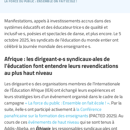
la force du public : ensemble on fait école !
Manifestations, appels à investissements accrus dans des
systèmes éducatifs et des éducateur·trice·s de qualité et
inclusif·ve·s, poésies et spectacles de danse, et plus encore. Le 5
octobre 2025, les syndicats de l’éducation du monde entier ont
célébré la Journée mondiale des enseignant·e·s.
Afrique : les dirigeant·e·s syndicaux·ales de
l’éducation font entendre leurs revendications
au plus haut niveau
Les dirigeant·e·s des organisations membres de l’Internationale
de l’Éducation Afrique (IEA) ont échangé leurs expériences et
leurs stratégies lors d’un événement organisé dans le cadre de la
campagne
« La force du public : Ensemble on fait école ! »
. Par la
suite, il·elle·s ont participé activement à
la Conférence
panafricaine sur la formation des enseignants
(PACTED 2025). Au
cours de ces
événements de haut niveau
qui se sont tenus à
Éthiopie
Addis-Abeba, en
, les responsables syndicaux·ales ont