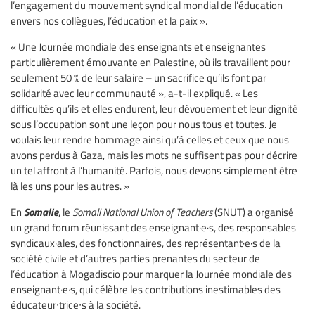
l’engagement du mouvement syndical mondial de l’éducation
envers nos collègues, l’éducation et la paix ».
« Une Journée mondiale des enseignants et enseignantes
particulièrement émouvante en Palestine, où ils travaillent pour
seulement 50 % de leur salaire – un sacrifice qu’ils font par
solidarité avec leur communauté », a-t-il expliqué. « Les
difficultés qu’ils et elles endurent, leur dévouement et leur dignité
sous l’occupation sont une leçon pour nous tous et toutes. Je
voulais leur rendre hommage ainsi qu’à celles et ceux que nous
avons perdus à Gaza, mais les mots ne suffisent pas pour décrire
un tel affront à l’humanité. Parfois, nous devons simplement être
là les uns pour les autres. »
Somalie
En
, le
Somali National Union of Teachers
(SNUT) a organisé
un grand forum réunissant des enseignant·e·s, des responsables
syndicaux·ales, des fonctionnaires, des représentant·e·s de la
société civile et d’autres parties prenantes du secteur de
l’éducation à Mogadiscio pour marquer la Journée mondiale des
enseignant·e·s, qui célèbre les contributions inestimables des
éducateur∙trice∙s à la société.