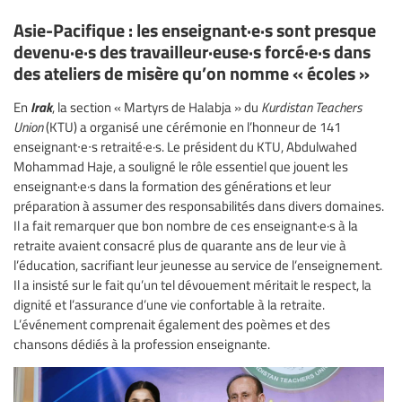
Asie-Pacifique : les enseignant·e·s sont presque
devenu·e·s des travailleur·euse·s forcé·e·s dans
des ateliers de misère qu’on nomme « écoles »
Irak
En
, la section « Martyrs de Halabja » du
Kurdistan Teachers
Union
(KTU) a organisé une cérémonie en l’honneur de 141
enseignant∙e∙s retraité·e·s. Le président du KTU, Abdulwahed
Mohammad Haje, a souligné le rôle essentiel que jouent les
enseignant·e·s dans la formation des générations et leur
préparation à assumer des responsabilités dans divers domaines.
Il a fait remarquer que bon nombre de ces enseignant·e·s à la
retraite avaient consacré plus de quarante ans de leur vie à
l’éducation, sacrifiant leur jeunesse au service de l’enseignement.
Il a insisté sur le fait qu’un tel dévouement méritait le respect, la
dignité et l’assurance d’une vie confortable à la retraite.
L’événement comprenait également des poèmes et des
chansons dédiés à la profession enseignante.