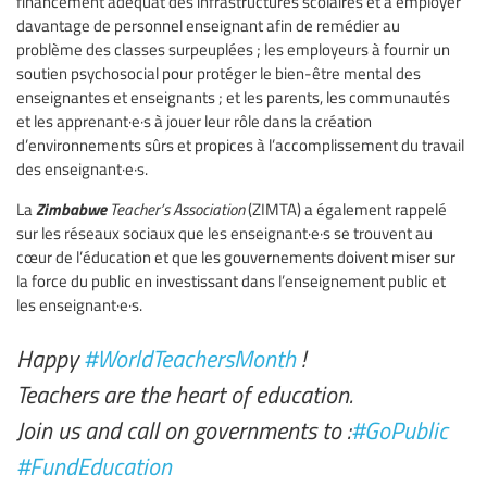
financement adéquat des infrastructures scolaires et à employer
davantage de personnel enseignant afin de remédier au
problème des classes surpeuplées ; les employeurs à fournir un
soutien psychosocial pour protéger le bien-être mental des
enseignantes et enseignants ; et les parents, les communautés
et les apprenant·e·s à jouer leur rôle dans la création
d’environnements sûrs et propices à l’accomplissement du travail
des enseignant·e·s.
Zimbabwe
La
Teacher’s Association
(ZIMTA) a également rappelé
sur les réseaux sociaux que les enseignant·e·s se trouvent au
cœur de l’éducation et que les gouvernements doivent miser sur
la force du public en investissant dans l’enseignement public et
les enseignant·e·s.
Happy
#WorldTeachersMonth
!
Teachers are the heart of education.
Join us and call on governments to :
#GoPublic
#FundEducation