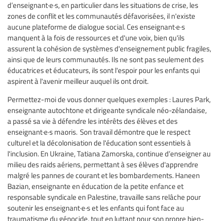
d’enseignant·e·s, en particulier dans les situations de crise, les
zones de conflit et les communautés défavorisées, il n'existe
aucune plateforme de dialogue social. Ces enseignant·e·s
manquent à la fois de ressources et d'une voix, bien qu'ils
assurent la cohésion de systèmes d'enseignement public fragiles,
ainsi que de leurs communautés. Ils ne sont pas seulement des
éducatrices et éducateurs, ils sont l'espoir pour les enfants qui
aspirent à l'avenir meilleur auquel ils ont droit.
Permettez-moi de vous donner quelques exemples : Laures Park,
enseignante autochtone et dirigeante syndicale néo-zélandaise,
a passé sa vie à défendre les intérêts des élèves et des
enseignant·e·s maoris. Son travail démontre que le respect
culturel et la décolonisation de l'éducation sont essentiels à
l'inclusion. En Ukraine, Tatiana Zamorska, continue d’enseigner au
milieu des raids aériens, permettant à ses élèves d'apprendre
malgré les pannes de courant et les bombardements. Haneen
Bazian, enseignante en éducation de la petite enfance et
responsable syndicale en Palestine, travaille sans relâche pour
soutenir les enseignant·e·s et les enfants qui font face au
traumatisme du génocide, tout en luttant pour son propre bien-