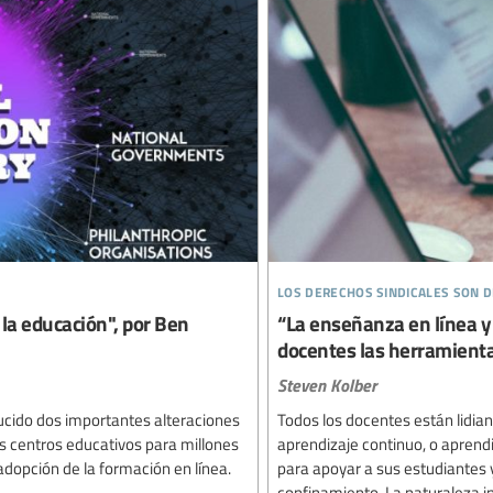
los derechos sindicales son
 la educación", por Ben
“La enseñanza en línea y
docentes las herramienta
Steven Kolber
ucido dos importantes alteraciones
Todos los docentes están lidian
los centros educativos para millones
aprendizaje continuo, o aprend
dopción de la formación en línea.
para apoyar a sus estudiantes 
confinamiento. La naturaleza i