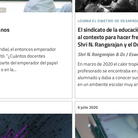
lograr el objetivo de desarro
anos
El sindicato de la educa
al contexto para hacer fr
Shri N. Rangarajan y el Dr
ndial, el entonces emperador
Shri N. Rangarajan & Dr. J Esw
ntó: “¿Cuántos docentes
parte del emperador del papel
En marzo de 2020 el calor tropi
 en la...
profesorado se encontraba en pl
alumnado y daba a conocer sus 
en un ambiente escolar muy an
6 julio 2020