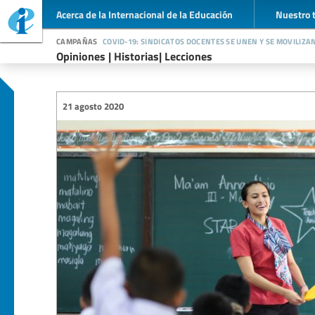
Acerca de la Internacional de la Educación
Nuestro 
campañas
covid-19: sindicatos docentes se unen y se moviliza
Opiniones | Historias| Lecciones
21 agosto 2020