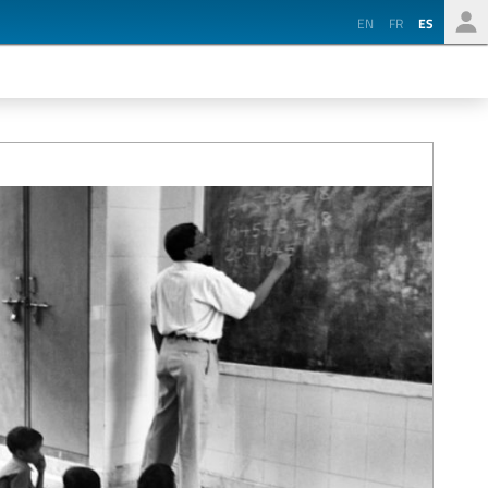
EN
FR
ES