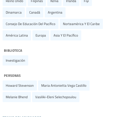
Reino Unido
Filipinas
Kenia
Irlanda
Fiyi
Dinamarca
Canadá
Argentina
Consejo De Educación Del Pacífico
Norteamérica Y El Caribe
América Latina
Europa
Asia Y El Pacífico
biblioteca
Investigación
personas
Howard Stevenson
Maria Antonietta Vega Castillo
Melanie Bhend
Vasiliki-Eleni Selechopoulou
temas relacionados