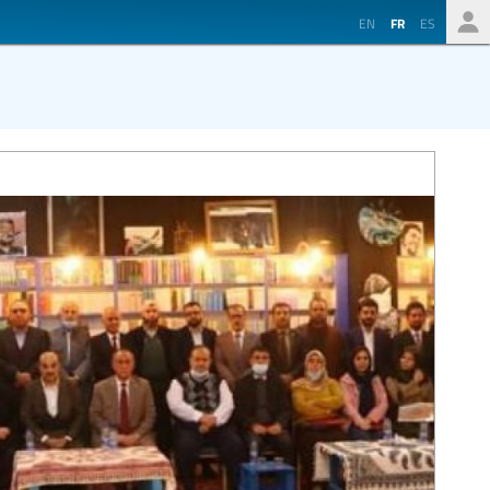
EN
FR
ES