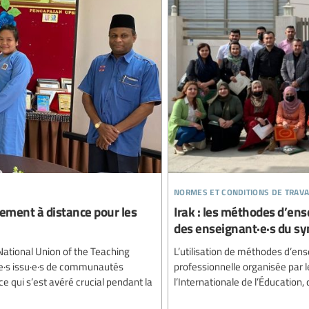
normes et conditions de trava
nement à distance pour les
Irak : les méthodes d’en
des enseignant·e·s du syn
 National Union of the Teaching
L’utilisation de méthodes d’e
ne·s issu·e·s de communautés
professionnelle organisée par l
e qui s’est avéré crucial pendant la
l’Internationale de l’Éducation,