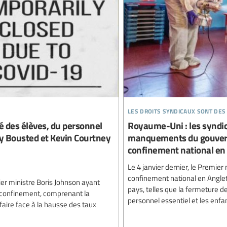
les droits syndicaux sont des
é des élèves, du personnel
Royaume-Uni : les syndica
y Bousted et Kevin Courtney
manquements du gouver
confinement national en
Le 4 janvier dernier, le Premie
confinement national en Anglet
ier ministre Boris Johnson ayant
pays, telles que la fermeture d
e confinement, comprenant la
personnel essentiel et les enfan
faire face à la hausse des taux