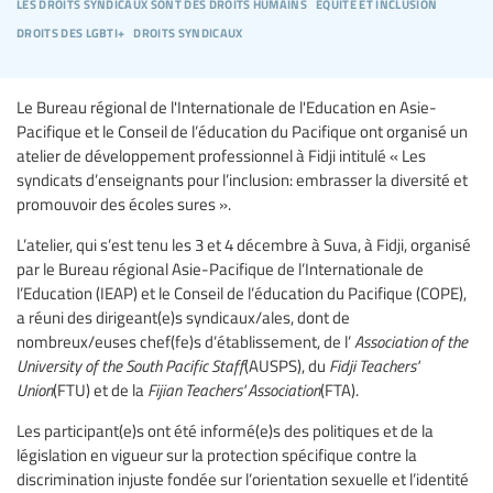
les droits syndicaux sont des droits humains
equité et inclusion
droits des lgbti+
droits syndicaux
Le Bureau régional de l'Internationale de l'Education en Asie-
Pacifique et le Conseil de l’éducation du Pacifique ont organisé un
atelier de développement professionnel à Fidji intitulé « Les
syndicats d’enseignants pour l’inclusion: embrasser la diversité et
promouvoir des écoles sures ».
L’atelier, qui s’est tenu les 3 et 4 décembre à Suva, à Fidji, organisé
par le Bureau régional Asie-Pacifique de l’Internationale de
l’Education (IEAP) et le Conseil de l’éducation du Pacifique (COPE),
a réuni des dirigeant(e)s syndicaux/ales, dont de
nombreux/euses chef(fe)s d’établissement, de l’
Association of the
University of the South Pacific Staff
(AUSPS), du
Fidji Teachers'
Union
(FTU) et de la
Fijian Teachers' Association
(FTA).
Les participant(e)s ont été informé(e)s des politiques et de la
législation en vigueur sur la protection spécifique contre la
discrimination injuste fondée sur l’orientation sexuelle et l’identité