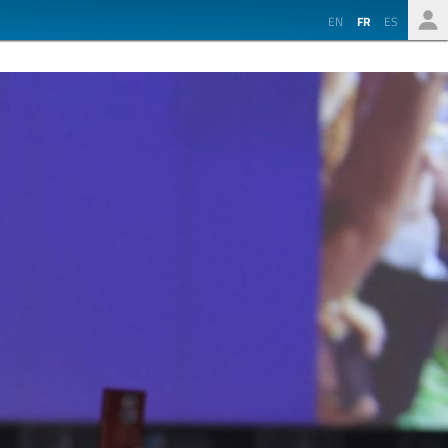
EN
FR
ES