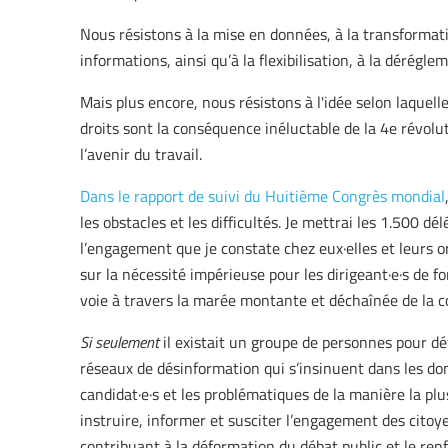
Nous résistons à la mise en données, à la transformat
informations, ainsi qu’à la flexibilisation, à la dérégle
Mais plus encore, nous résistons à l'idée selon laquell
droits sont la conséquence inéluctable de la 4e révolu
l’avenir du travail.
Dans le rapport de suivi du Huitième Congrès mondial
les obstacles et les difficultés. Je mettrai les 1.500 d
l’engagement que je constate chez eux·elles et leurs o
sur la nécessité impérieuse pour les dirigeant·e·s de 
voie à travers la marée montante et déchaînée de la com
Si seulement
il existait un groupe de personnes pour déf
réseaux de désinformation qui s’insinuent dans les do
candidat·e·s et les problématiques de la manière la plu
instruire, informer et susciter l’engagement des citoy
contribuant à la déformation du débat public et le renf