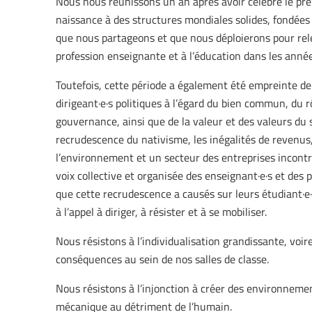
Nous nous réunissons un an après avoir célébré le prem
naissance à des structures mondiales solides, fondées s
que nous partageons et que nous déploierons pour relev
profession enseignante et à l’éducation dans les année
Toutefois, cette période a également été empreinte d
dirigeant·e·s politiques à l’égard du bien commun, du 
gouvernance, ainsi que de la valeur et des valeurs du
recrudescence du nativisme, les inégalités de revenus, 
l’environnement et un secteur des entreprises incontrô
voix collective et organisée des enseignant·e·s et des 
que cette recrudescence a causés sur leurs étudiant·e
à l’appel à diriger, à résister et à se mobiliser.
Nous résistons à l’individualisation grandissante, voire
conséquences au sein de nos salles de classe.
Nous résistons à l’injonction à créer des environnement
mécanique au détriment de l’humain.