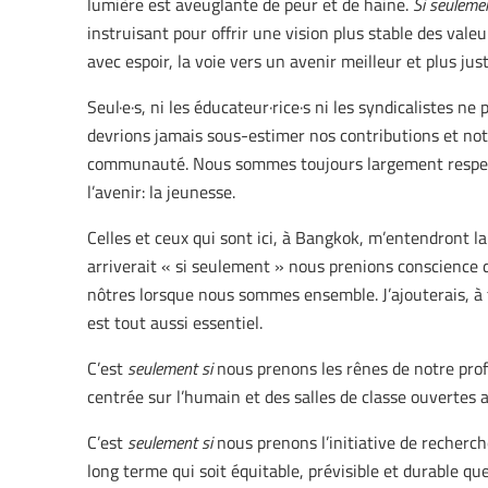
lumière est aveuglante de peur et de haine.
Si seuleme
instruisant pour offrir une vision plus stable des val
avec espoir, la voie vers un avenir meilleur et plus just
Seul·e·s, ni les éducateur·rice·s ni les syndicalistes
devrions jamais sous-estimer nos contributions et no
communauté. Nous sommes toujours largement respecté·
l’avenir: la jeunesse.
Celles et ceux qui sont ici, à Bangkok, m’entendront l
arriverait « si seulement » nous prenions conscience du
nôtres lorsque nous sommes ensemble. J’ajouterais, à 
est tout aussi essentiel.
C’est
seulement si
nous prenons les rênes de notre pro
centrée sur l’humain et des salles de classe ouvertes au
C’est
seulement si
nous prenons l’initiative de recherc
long terme qui soit équitable, prévisible et durable qu