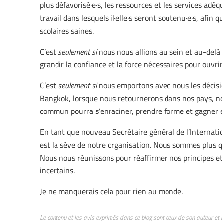
plus défavorisé·e·s, les ressources et les services ad
travail dans lesquels il·elle·s seront soutenu·e·s, af
scolaires saines.
C’est
seulement si
nous nous allions au sein et au-del
grandir la confiance et la force nécessaires pour ouvrir
C’est
seulement si
nous emportons avec nous les décisi
Bangkok, lorsque nous retournerons dans nos pays, nos
commun pourra s’enraciner, prendre forme et gagner 
En tant que nouveau Secrétaire général de l’Internationa
est la sève de notre organisation. Nous sommes plus q
Nous nous réunissons pour réaffirmer nos principes e
incertains.
Je ne manquerais cela pour rien au monde.
Le contenu et les avis exprimés dans ce blog sont ceux de son auteur et 