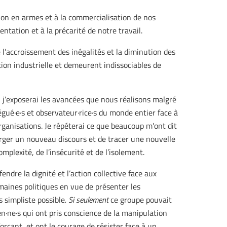
ion en armes et à la commercialisation de nos
mentation et à la précarité de notre travail.
e l’accroissement des inégalités et la diminution des
tion industrielle et demeurent indissociables de
, j’exposerai les avancées que nous réalisons malgré
élégué·e·s et observateur·rice·s du monde entier face à
rganisations. Je répéterai ce que beaucoup m'ont dit
forger un nouveau discours et de tracer une nouvelle
plexité, de l’insécurité et de l’isolement.
endre la dignité et l’action collective face aux
maines politiques en vue de présenter les
s simpliste possible
. Si seulement
ce groupe pouvait
en·ne·s qui ont pris conscience de la manipulation
orçant, et ont le courage de résister face à un