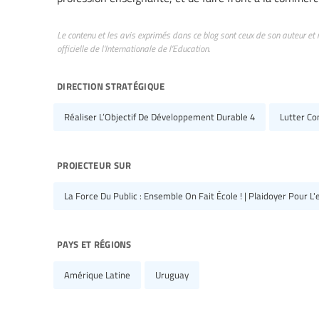
Le contenu et les avis exprimés dans ce blog sont ceux de son auteur et 
officielle de l’Internationale de l’Education.
direction stratégique
Réaliser L’Objectif De Développement Durable 4
Lutter Co
projecteur sur
La Force Du Public : Ensemble On Fait École ! | Plaidoyer Pour 
pays et régions
Amérique Latine
Uruguay