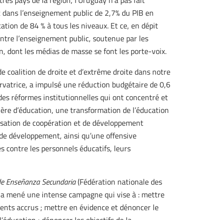
res pays de la région, l’Uruguay n’a pas fait
t dans l’enseignement public de 2,7% du PIB en
tion de 84 % à tous les niveaux. Et ce, en dépit
ntre l’enseignement public, soutenue par les
n, dont les médias de masse se font les porte-voix.
coalition de droite et d’extrême droite dans notre
ervatrice, a impulsé une réduction budgétaire de 0,6
 des réformes institutionnelles qui ont concentré et
tière d’éducation, une transformation de l’éducation
nisation de coopération et de développement
de développement, ainsi qu’une offensive
s contre les personnels éducatifs, leurs
de Enseñanza Secundaria
(Fédération nationale des
 a mené une intense campagne qui vise à : mettre
ments accrus ; mettre en évidence et dénoncer le