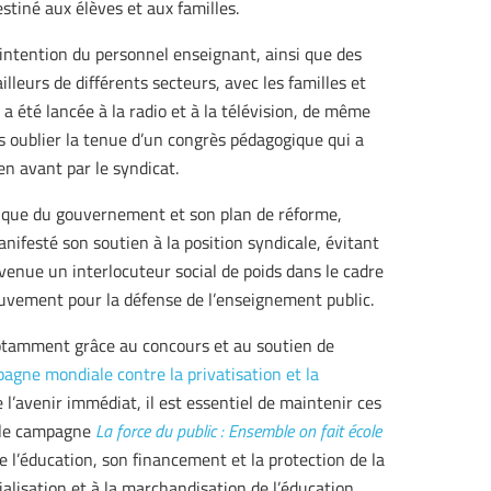
estiné aux élèves et aux familles.
’intention du personnel enseignant, ainsi que des
illeurs de différents secteurs, avec les familles et
 été lancée à la radio et à la télévision, de même
 oublier la tenue d’un congrès pédagogique qui a
n avant par le syndicat.
atique du gouvernement et son plan de réforme,
nifesté son soutien à la position syndicale, évitant
devenue un interlocuteur social de poids dans le cadre
ouvement pour la défense de l’enseignement public.
 notamment grâce au concours et au soutien de
agne mondiale contre la privatisation et la
 l’avenir immédiat, il est essentiel de maintenir ces
elle campagne
La force du public : Ensemble on fait école
de l’éducation, son financement et la protection de la
alisation et à la marchandisation de l’éducation.