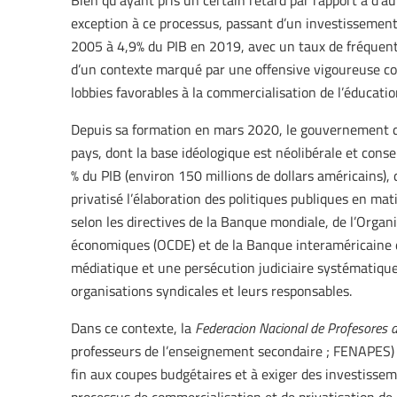
Bien qu’ayant pris un certain retard par rapport à d’aut
exception à ce processus, passant d’un investissemen
2005 à 4,9% du PIB en 2019, avec un taux de fréquenta
d’un contexte marqué par une offensive vigoureuse co
lobbies favorables à la commercialisation de l’éducatio
Depuis sa formation en mars 2020, le gouvernement de 
pays, dont la base idéologique est néolibérale et cons
% du PIB (environ 150 millions de dollars américains),
privatisé l’élaboration des politiques publiques en ma
selon les directives de la Banque mondiale, de l’Orga
économiques (OCDE) et de la Banque interaméricaine 
médiatique et une persécution judiciaire systématique
organisations syndicales et leurs responsables.
Dans ce contexte, la
Federacion Nacional de Profesores 
professeurs de l’enseignement secondaire ; FENAPES)
fin aux coupes budgétaires et à exiger des investisse