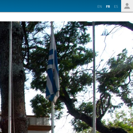
EN
FR
ES