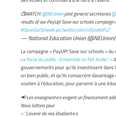
📺WATCH:
@NEUnion
joint general secretaries
@
results of our PayUp! Save our schools campaign r
#SaveOurSchools
pic.twitter.com/cXGxok0FLZ
— National Education Union (@NEUnion
La campagne « PayUP! Save our schools » du s
La force du public : Ensemble on fait école ! »
d
gouvernements pour qu'ils investissent dans 
un bien public, et qu'ils consacrent davantag
soutien à l’éducation, pour parvenir à une éduc
📢 Les enseignant·e·s exigent un financement adéq
Nous luttons pour
✅ L'avenir de nos étudiant·e·s