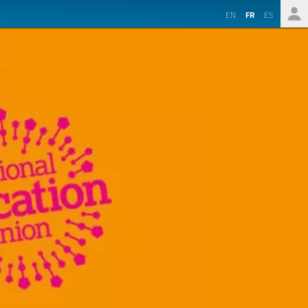
EN
FR
ES