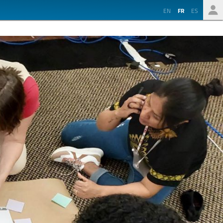
EN
FR
ES