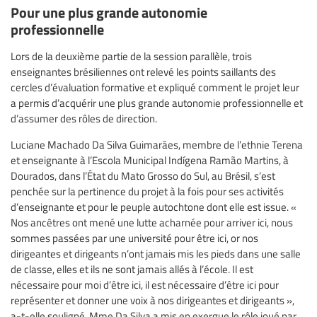
Pour une plus grande autonomie
professionnelle
Lors de la deuxième partie de la session parallèle, trois
enseignantes brésiliennes ont relevé les points saillants des
cercles d’évaluation formative et expliqué comment le projet leur
a permis d’acquérir une plus grande autonomie professionnelle et
d’assumer des rôles de direction.
Luciane Machado Da Silva Guimarães, membre de l’ethnie Terena
et enseignante à l’Escola Municipal Indígena Ramão Martins, à
Dourados, dans l’État du Mato Grosso do Sul, au Brésil, s’est
penchée sur la pertinence du projet à la fois pour ses activités
d’enseignante et pour le peuple autochtone dont elle est issue. «
Nos ancêtres ont mené une lutte acharnée pour arriver ici, nous
sommes passées par une université pour être ici, or nos
dirigeantes et dirigeants n’ont jamais mis les pieds dans une salle
de classe, elles et ils ne sont jamais allés à l’école. Il est
nécessaire pour moi d’être ici, il est nécessaire d’être ici pour
représenter et donner une voix à nos dirigeantes et dirigeants »,
a-t-elle souligné. Mme Da Silva a mis en exergue le rôle joué par