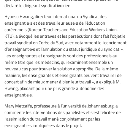
déclaré le dirigeant syndical ivoirien.
Hyunsu Hwang, directeur international du Syndicat des
enseignant∙e∙s et des travailleur∙euse∙s de l’éducation
coréen∙ne∙s (Korean Teachers and Education Workers Union,
KTU), a évoqué les entraves et les persécutions dont fait l’objet le
travail syndical en Corée du Sud, avec notamment le licenciement
d’enseignant·e·s et l’annulation du statut juridique du syndicat. «
Les enseignantes et enseignants sont des professionnels au
même titre que les médecins, qui examinent ensemble un
nouveau cas pour trouver la solution appropriée. De la même
manière, les enseignantes et enseignants peuvent travailler de
concert afin de mieux mener à bien leur travail », a expliqué M.
Hwang, plaidant pour une plus grande autonomie des
enseignant·e·s.
Mary Metcalfe, professeure à l’université de Johannesburg, a
commenté les interventions des panélistes et s’est félicitée de
l’assimilation du travail mené conjointement par les
enseignant·e·s impliqué·e·s dans le projet.