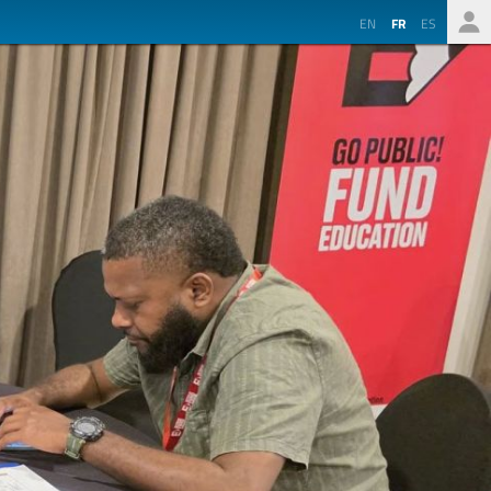
EN
FR
ES