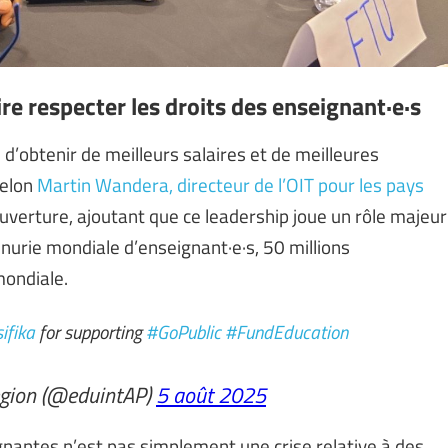
ire respecter les droits des enseignant·e·s
d’obtenir de meilleurs salaires et de meilleures
selon
Martin Wandera, directeur de l’OIT pour les pays
ouverture, ajoutant que ce leadership joue un rôle majeur
énurie mondiale d’enseignant·e·s, 50 millions
mondiale.
ifika
for supporting
#GoPublic
#FundEducation
egion (@eduintAP)
5 août 2025
nantes n’est pas simplement une crise relative à des