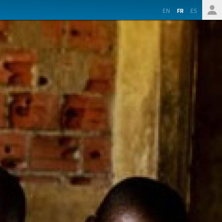
EN
FR
ES