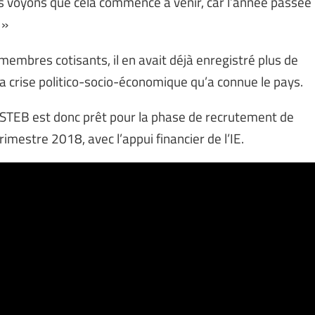
 voyons que cela commence à venir, car l’année passée
 »
embres cotisants, il en avait déjà enregistré plus de
 crise politico-socio-économique qu’a connue le pays.
e STEB est donc prêt pour la phase de recrutement de
mestre 2018, avec l’appui financier de l’IE.