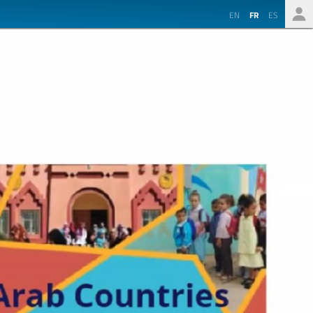
EN
FR
ES