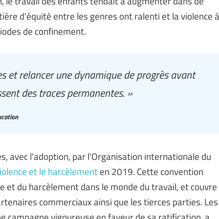
n, le travail des enfants tendait à augmenter dans de
re d'équité entre les genres ont ralenti et la violence 
riodes de confinement.
ves et relancer une dynamique de progrès avant
ssent des traces permanentes. »
ucation
 avec l'adoption, par l'Organisation internationale du
iolence et le harcèlement
en 2019. Cette convention
nce et du harcèlement dans le monde du travail, et couvre
artenaires commerciaux ainsi que les tierces parties. Les
e campagne vigoureuse en faveur de sa ratification, a