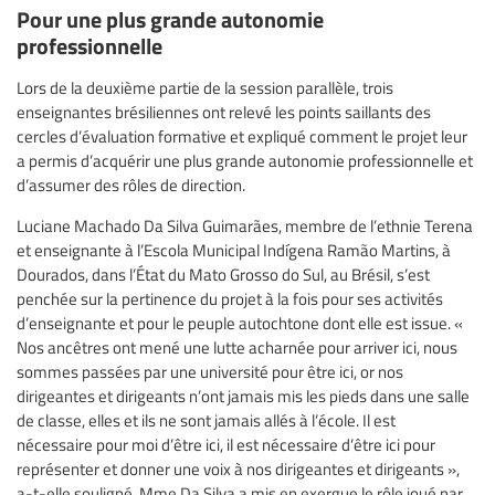
Pour une plus grande autonomie
professionnelle
Lors de la deuxième partie de la session parallèle, trois
enseignantes brésiliennes ont relevé les points saillants des
cercles d’évaluation formative et expliqué comment le projet leur
a permis d’acquérir une plus grande autonomie professionnelle et
d’assumer des rôles de direction.
Luciane Machado Da Silva Guimarães, membre de l’ethnie Terena
et enseignante à l’Escola Municipal Indígena Ramão Martins, à
Dourados, dans l’État du Mato Grosso do Sul, au Brésil, s’est
penchée sur la pertinence du projet à la fois pour ses activités
d’enseignante et pour le peuple autochtone dont elle est issue. «
Nos ancêtres ont mené une lutte acharnée pour arriver ici, nous
sommes passées par une université pour être ici, or nos
dirigeantes et dirigeants n’ont jamais mis les pieds dans une salle
de classe, elles et ils ne sont jamais allés à l’école. Il est
nécessaire pour moi d’être ici, il est nécessaire d’être ici pour
représenter et donner une voix à nos dirigeantes et dirigeants »,
a-t-elle souligné. Mme Da Silva a mis en exergue le rôle joué par