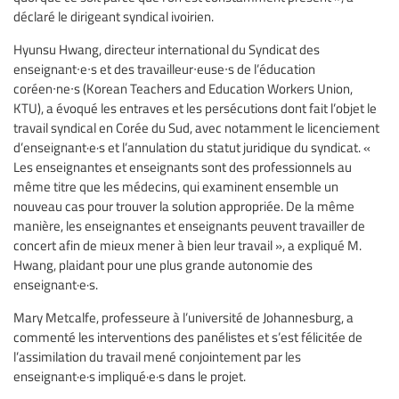
déclaré le dirigeant syndical ivoirien.
Hyunsu Hwang, directeur international du Syndicat des
enseignant∙e∙s et des travailleur∙euse∙s de l’éducation
coréen∙ne∙s (Korean Teachers and Education Workers Union,
KTU), a évoqué les entraves et les persécutions dont fait l’objet le
travail syndical en Corée du Sud, avec notamment le licenciement
d’enseignant·e·s et l’annulation du statut juridique du syndicat. «
Les enseignantes et enseignants sont des professionnels au
même titre que les médecins, qui examinent ensemble un
nouveau cas pour trouver la solution appropriée. De la même
manière, les enseignantes et enseignants peuvent travailler de
concert afin de mieux mener à bien leur travail », a expliqué M.
Hwang, plaidant pour une plus grande autonomie des
enseignant·e·s.
Mary Metcalfe, professeure à l’université de Johannesburg, a
commenté les interventions des panélistes et s’est félicitée de
l’assimilation du travail mené conjointement par les
enseignant·e·s impliqué·e·s dans le projet.