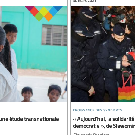
30 mars 2021
croissance des syndicats
: une étude transnationale
« Aujourd’hui, la solidari
démocratie », de Sławomir
Slawomir Broniarz