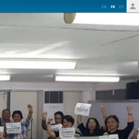
EN
FR
ES