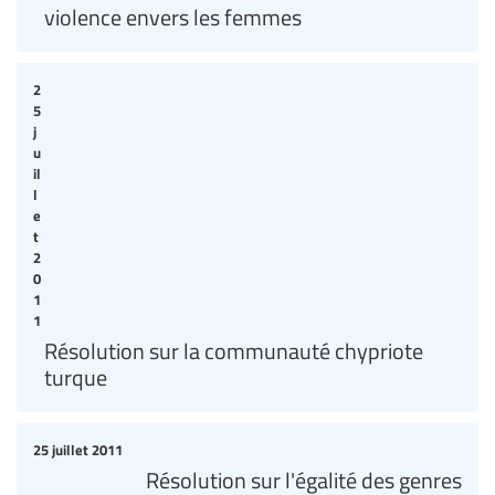
violence envers les femmes
2
5
j
u
il
l
e
t
2
0
1
1
Résolution sur la communauté chypriote
turque
25 juillet 2011
Résolution sur l'égalité des genres