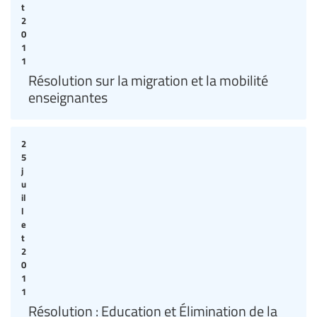
t
2
0
1
1
Résolution sur la migration et la mobilité
enseignantes
2
5
j
u
il
l
e
t
2
0
1
1
Résolution : Education et Élimination de la