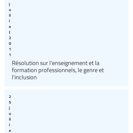
j
u
il
l
e
t
2
0
1
1
Résolution sur l'enseignement et la
formation professionnels, le genre et
l'inclusion
2
5
j
u
il
l
e